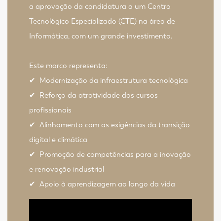
a aprovação da candidatura a um Centro
Tecnológico Especializado (CTE) na área de
Informática, com um grande investimento.
Este marco representa:
✔
Modernização da infraestrutura tecnológica
✔
Reforço da atratividade dos cursos
profissionais
✔
Alinhamento com as exigências da transição
digital e climática
✔
Promoção de competências para a inovação
e renovação industrial
✔
Apoio à aprendizagem ao longo da vida